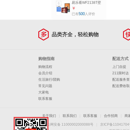
易乐看WF2138T壁
6
挂广告机窄边安卓
￥
触摸一体机数字标
500
已有
人评价
牌触控显示屏
WF2138T（带壁挂
架）
品类齐全，轻松购物
购物指南
配送方式
购物流程
上门自提
会员介绍
211限时达
生活旅行/团购
配送服务查
常见问题
配送费收取
大家电
联系客服
关于我们
|
联系我们
|
联系客服
|
合作招商
|
商
京公网安备 11000002000088号
|
京ICP备1104170