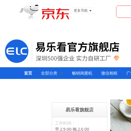
更多导航
服装城
食品
金融
首页
全部分类
畅销闺蜜机
微信相框
广
易乐看旗舰店
工作时间：
早上9:00-晚上6:00