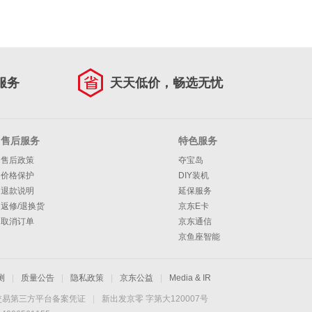
服务
天天低价，畅选无忧
售后服务
特色服务
售后政策
夺宝岛
价格保护
DIY装机
退款说明
延保服务
返修/退换货
京东E卡
取消订单
京东通信
京鱼座智能
测
|
质量公告
|
隐私政策
|
京东公益
|
Media & IR
交易第三方平台备案凭证
|
新出发京零 字第大120007号