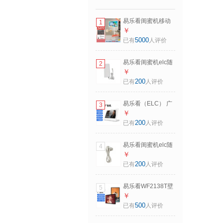
易乐看闺蜜机移动
1
随心屏 可移动电视
￥
超大屏平板电脑 长
5000
已有
人评价
续航语音触控升降
旋转智慧屏 健身追
易乐看闺蜜机elc随
2
剧网课礼物 【小尺
心屏配件【请联系
￥
寸入门款】21.5英
客服后下单】 适配
200
已有
人评价
寸8核 标配【闺蜜
器
机】
易乐看（ELC） 广
3
告机立式显示屏 L
￥
型触摸显示器 可选
200
已有
人评价
POE桌面预约签到
一体机 前台餐桌触
易乐看闺蜜机elc随
4
控评价器 10.1英寸
心屏配件【请联系
￥
(WL1012T) 安卓
客服后下单】 电源
200
已有
人评价
2G+16G
线
易乐看WF2138T壁
5
挂广告机窄边安卓
￥
触摸一体机数字标
500
已有
人评价
牌触控显示屏
WF2138T