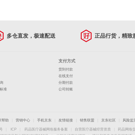
多仓直发，极速配送
正品行货，精致
支付方式
货到付款
在线支付
询
分期付款
标准
公司转账
家帮助
|
营销中心
|
手机京东
|
友情链接
|
销售联盟
|
京东社区
|
风险监
4号
|
ICP
|
药品医疗器械网络服务备案
|
自营医疗器械经营资质
|
药品网络